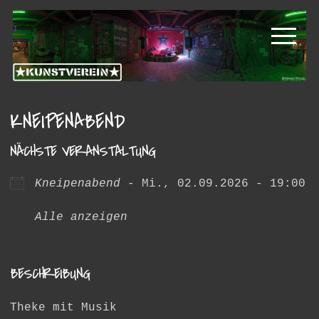
Zur
Zum
Kunstverein
Hauptnavigation
Inhalt
springen
springen
Hintere
Cramergasse
KNEIPENABEND
NÄCHSTE VERANSTALTUNG
Kneipenabend
- Mi., 02.09.2026 - 19:00
Alle anzeigen
BESCHREIBUNG
Theke mit Musik