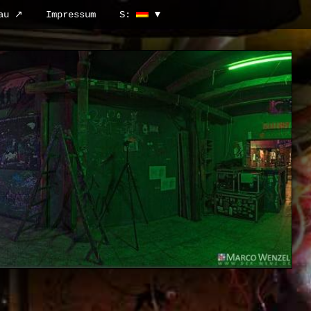
au ↗
Impressum
S: