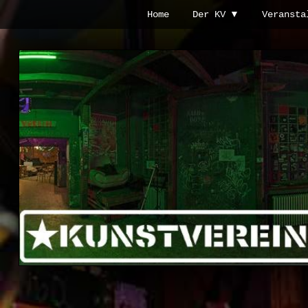
Zur
Zum
Home
Der KV
Veransta
Hauptnavigation
Inhalt
springen
springen
Kunstverein
Hintere
Cramergasse