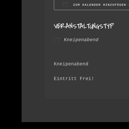
ZUM KALENDER HINZUFÜGEN
ICS herunterladen
VERANSTALTUNGSTYP
Kneipenabend
Kneipenabend
Eintritt Frei!