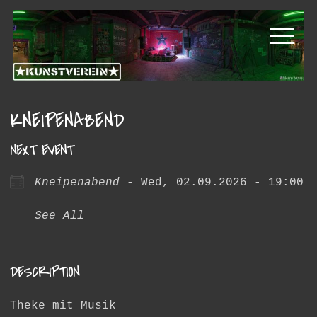
Skip
Skip
Kunstverein
to
to
primary
main
Hintere
navigation
content
Cramergasse
e.V.
KNEIPENABEND
NEXT EVENT
Kneipenabend
- Wed, 02.09.2026 - 19:00
See All
DESCRIPTION
Theke mit Musik