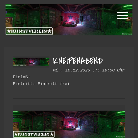
Zur
Zum
Kunstverein
Hauptnavigation
Inhalt
springen
springen
Hintere
Cramergasse
KNEIPENABEND
Mi., 16.12.2026 ::: 19:00 Uhr
Einlaß:
Eintritt: Eintritt frei