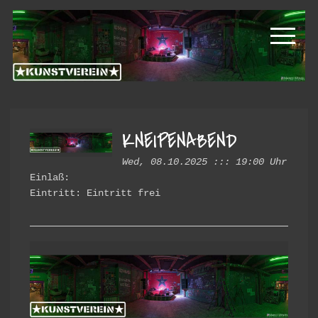
Skip
Skip
Kunstverein
to
to
primary
main
Hintere
navigation
content
Cramergasse
e.V.
KNEIPENABEND
Wed, 08.10.2025 ::: 19:00 Uhr
Einlaß:
Eintritt: Eintritt frei