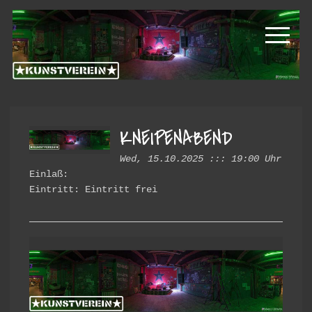
Skip
Skip
Kunstverein
to
to
primary
main
Hintere
navigation
content
Cramergasse
e.V.
KNEIPENABEND
Wed, 15.10.2025 ::: 19:00 Uhr
Einlaß:
Eintritt: Eintritt frei