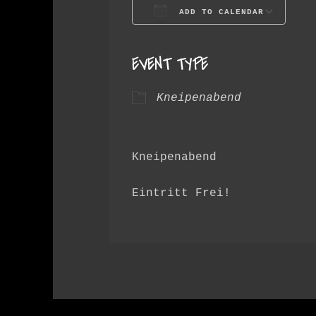
ADD TO CALENDAR
Download ICS
G
EVENT TYPE
Kneipenabend
Kneipenabend
Eintritt Frei!