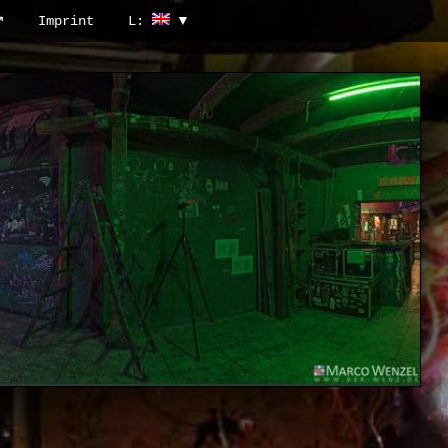
↗
Imprint
L: