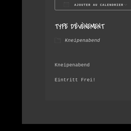
AJOUTER AU CALENDRIER
Télécharger ICS
TYPE D’ÉVÈNEMENT
Kneipenabend
Kneipenabend
Eintritt Frei!