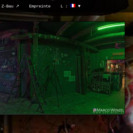
Z-Bau ↗
Empreinte
L :