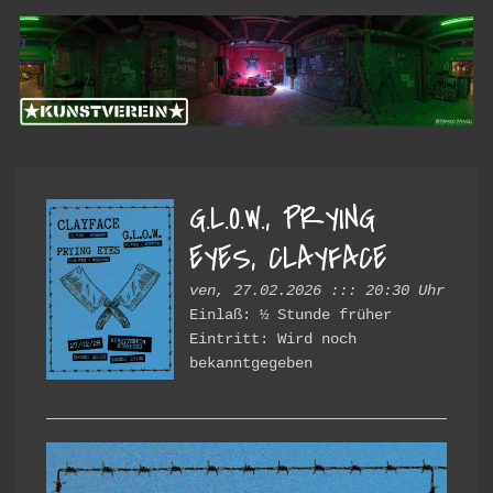
Passer
Passer
Kunstverein
à
au
la
contenu
Hintere
navigation
principal
Cramergasse
principale
G.L.O.W., PRYING
EYES, CLAYFACE
ven, 27.02.2026 ::: 20:30 Uhr
Einlaß: ½ Stunde früher
Eintritt: Wird noch
bekanntgegeben