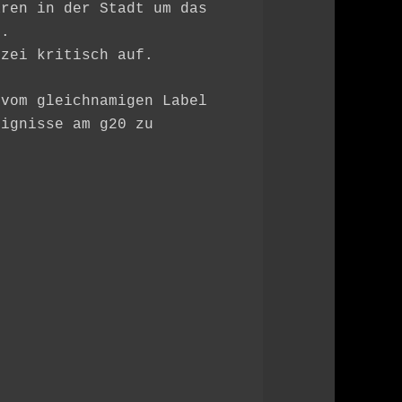
aren in der Stadt um das
n.
izei kritisch auf.
 vom gleichnamigen Label
eignisse am g20 zu