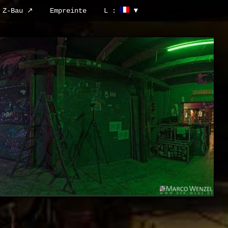
Z-Bau ↗
Empreinte
L :