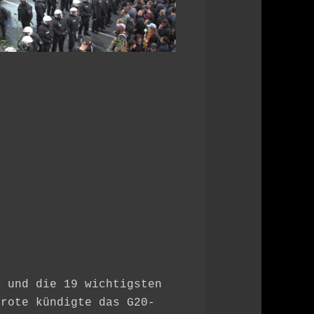
Office 365
Outlook L
U und die 19 wichtigsten
Grote kündigte das G20-