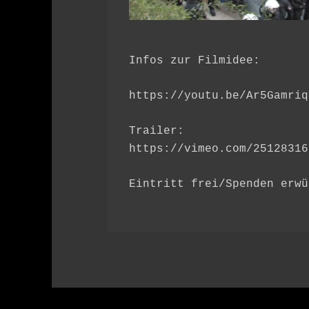
Infos zur Filmidee:
https://youtu.be/Ar5Gamriq
Trailer:
https://vimeo.com/25128316
Eintritt frei/Spenden erwü