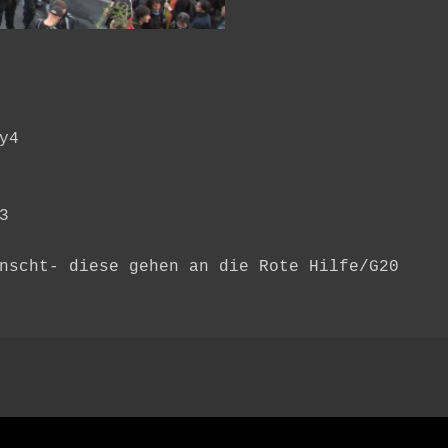
y4
3
nscht- diese gehen an die Rote Hilfe/G20