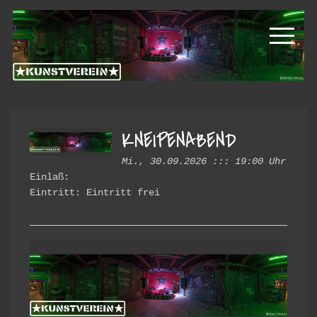
Zur
Zum
Kunstverein
Hauptnavigation
Inhalt
springen
springen
Hintere
Cramergasse
KNEIPENABEND
Mi., 30.09.2026 ::: 19:00 Uhr
Einlaß:
Eintritt: Eintritt frei