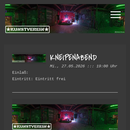
Zur
Zum
Kunstverein
Hauptnavigation
Inhalt
springen
springen
Hintere
Cramergasse
KNEIPENABEND
Mi., 27.05.2026 ::: 19:00 Uhr
Einlaß:
Eintritt: Eintritt frei