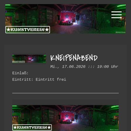
Zur
Zum
Kunstverein
Hauptnavigation
Inhalt
springen
springen
Hintere
Cramergasse
KNEIPENABEND
Mi., 17.06.2026 ::: 19:00 Uhr
Einlaß:
Eintritt: Eintritt frei