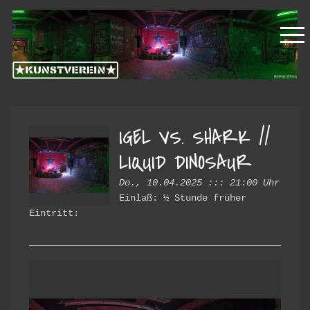
Zur
Zum
Kunstverein
Hauptnavigation
Inhalt
springen
springen
Hintere
Cramergasse
IGEL VS. SHARK //
LIQUID DINOSAUR
Do., 10.04.2025 ::: 21:00 Uhr
Einlaß: ½ Stunde früher
Eintritt: