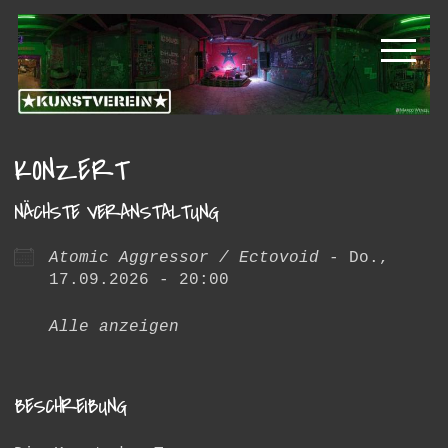
Zur
Zum
Kunstverein
Hauptnavigation
Inhalt
springen
springen
Hintere
Cramergasse
KONZERT
NÄCHSTE VERANSTALTUNG
Atomic Aggressor / Ectovoid
- Do.,
17.09.2026 - 20:00
Alle anzeigen
BESCHREIBUNG