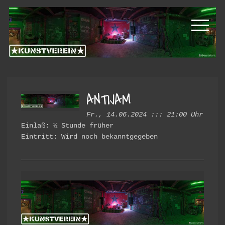
Zur
Zum
Kunstverein
Hauptnavigation
Inhalt
springen
springen
Hintere
Cramergasse
ANTIJAM
Fr., 14.06.2024 ::: 21:00 Uhr
Einlaß: ½ Stunde früher
Eintritt: Wird noch bekanntgegeben