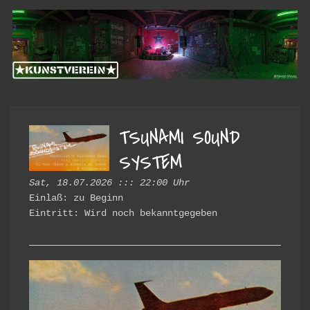
Skip
Skip
Kunstverein
to
to
primary
main
Hintere
navigation
content
Cramergasse
e.V.
TSUNAMI SOUND
SYSTEM
Sat, 18.07.2026 ::: 22:00 Uhr
Einlaß: zu Beginn
Eintritt: Wird noch bekanntgegeben