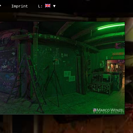
↗
Imprint
L: