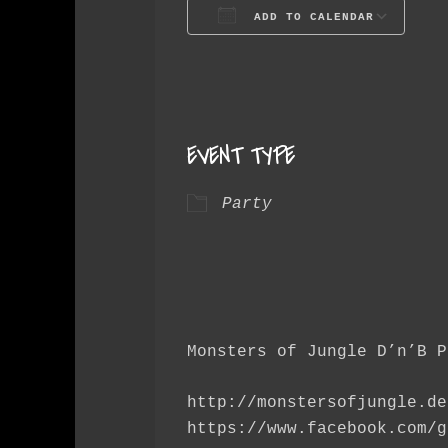
ADD TO CALENDAR
Download ICS
G
EVENT TYPE
Party
Monsters of Jungle D’n’B P
http://monstersofjungle.de
https://www.facebook.com/g