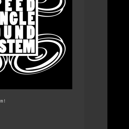
e 365
Outlook Live
em!