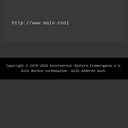
http://www.malo.cool
Hoch
Copyright © 1976-2026 Kunstverein Hintere Cramergasse e.V.
scrollen
Alte Rechte vorbehalten. Alle anderen auch.