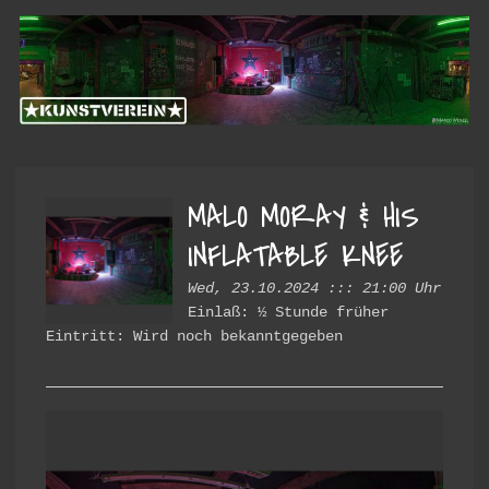
Skip
Skip
Kunstverein
to
to
primary
main
Hintere
navigation
content
Cramergasse
e.V.
MALO MORAY & HIS
INFLATABLE KNEE
Wed, 23.10.2024 ::: 21:00 Uhr
Einlaß: ½ Stunde früher
Eintritt: Wird noch bekanntgegeben