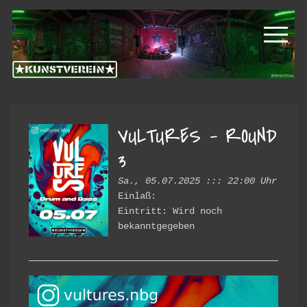
Zur
Zum
Kunstverein
Hauptnavigation
Inhalt
springen
springen
Hintere
Cramergasse
VULTURES – ROUND
3
Sa., 05.07.2025 ::: 22:00 Uhr
Einlaß:
Eintritt: Wird noch
bekanntgegeben