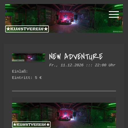
Zur
Zum
Kunstverein
Hauptnavigation
Inhalt
springen
springen
Hintere
Cramergasse
NEW ADVENTURE
Fr., 11.12.2026 ::: 22:00 Uhr
Einlaß:
Eintritt: 5 €